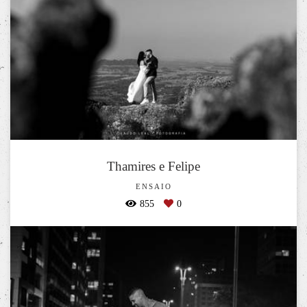
Thamires e Felipe
ENSAIO
855
0